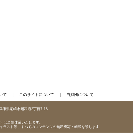
｜
｜
いて
このサイトについて
当財団について
1 兵庫県尼崎市昭和通2丁目7-16
（日）は全館休業いたします。
イラスト等、すべてのコンテンツの無断複写・転載を禁じます。