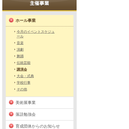
ホール事業
今月のイベントスケジュ
ール
音楽
演劇
舞踊
伝統芸能
講演会
大会・式典
学校行事
その他
美術展事業
落語勉強会
育成団体からのお知らせ