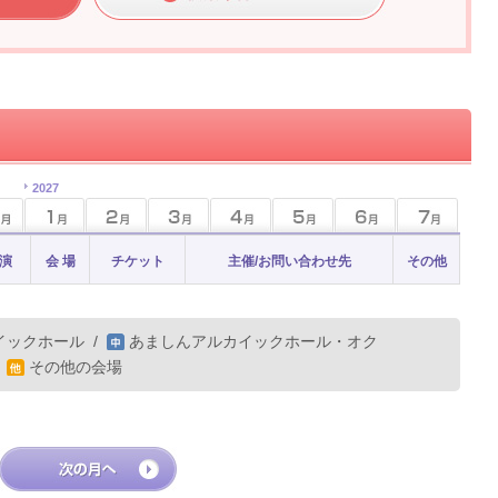
2027
 演
会 場
チケット
主催/お問い合わせ先
その他
イックホール
/
あましんアルカイックホール・オク
/
その他の会場