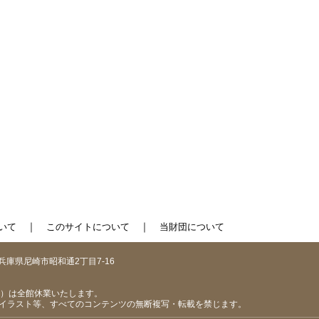
｜
｜
いて
このサイトについて
当財団について
1 兵庫県尼崎市昭和通2丁目7-16
（日）は全館休業いたします。
イラスト等、すべてのコンテンツの無断複写・転載を禁じます。