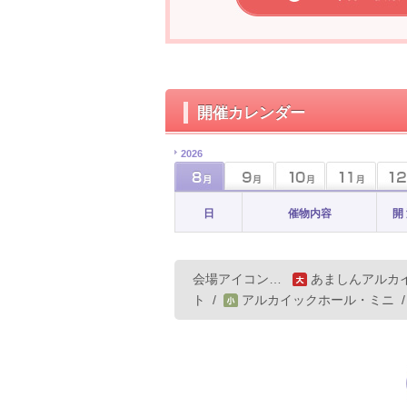
開催カレンダー
2026
日
催物内容
開
会場アイコン…
あましんアルカ
ト
/
アルカイックホール・ミニ