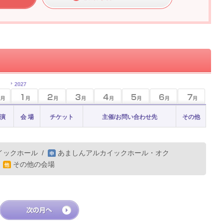
2027
 演
会 場
チケット
主催/お問い合わせ先
その他
イックホール
/
あましんアルカイックホール・オク
/
その他の会場