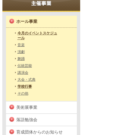
ホール事業
今月のイベントスケジュ
ール
音楽
演劇
舞踊
伝統芸能
講演会
大会・式典
学校行事
その他
美術展事業
落語勉強会
育成団体からのお知らせ