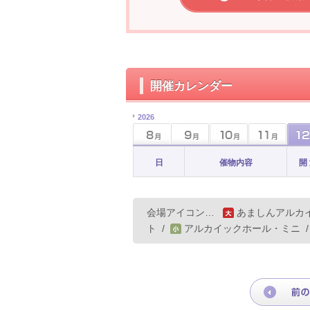
開催カレンダー
2026
日
催物内容
開
会場アイコン…
あましんアルカ
ト
/
アルカイックホール・ミニ