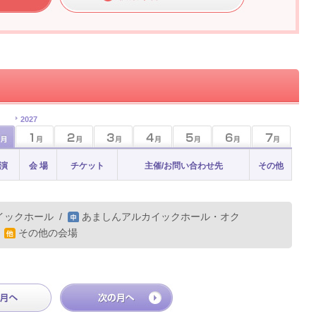
2027
 演
会 場
チケット
主催/お問い合わせ先
その他
イックホール
/
あましんアルカイックホール・オク
/
その他の会場