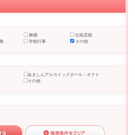
舞踊
伝統芸能
典
学校行事
その他
あましんアルカイックホール・オクト
その他