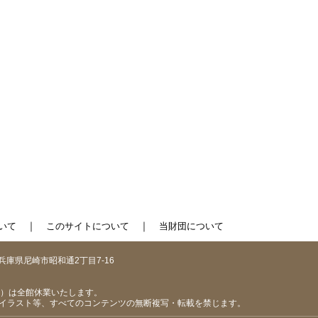
｜
｜
いて
このサイトについて
当財団について
1 兵庫県尼崎市昭和通2丁目7-16
（日）は全館休業いたします。
イラスト等、すべてのコンテンツの無断複写・転載を禁じます。