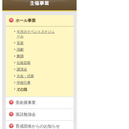
ホール事業
今月のイベントスケジュ
ール
音楽
演劇
舞踊
伝統芸能
講演会
大会・式典
学校行事
その他
美術展事業
落語勉強会
育成団体からのお知らせ