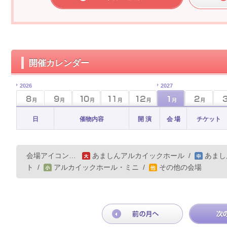
開催カレンダー
2026
2027
日
催物内容
開 演
会 場
チケット
会場アイコン…
あましんアルカイックホール
/
あまし
ト
/
アルカイックホール・ミニ
/
その他の会場