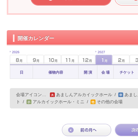
開催カレンダー
2026
2027
日
催物内容
開 演
会 場
チケット
会場アイコン…
あましんアルカイックホール
/
あまし
ト
/
アルカイックホール・ミニ
/
その他の会場