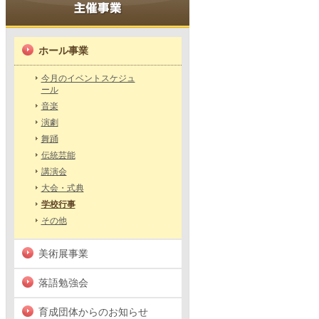
ホール事業
今月のイベントスケジュ
ール
音楽
演劇
舞踊
伝統芸能
講演会
大会・式典
学校行事
その他
美術展事業
落語勉強会
育成団体からのお知らせ