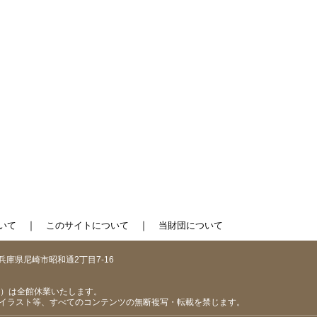
｜
｜
いて
このサイトについて
当財団について
1 兵庫県尼崎市昭和通2丁目7-16
（日）は全館休業いたします。
イラスト等、すべてのコンテンツの無断複写・転載を禁じます。