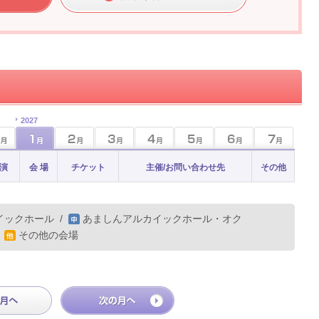
2027
 演
会 場
チケット
主催/お問い合わせ先
その他
イックホール
/
あましんアルカイックホール・オク
/
その他の会場