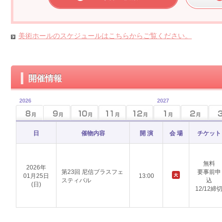
美術ホールのスケジュールはこちらからご覧ください。
開催情報
2026
2027
日
催物内容
開 演
会 場
チケット
無料
2026年
第23回 尼信ブラスフェ
要事前申
01月25日
13:00
スティバル
込
(日)
12/12締