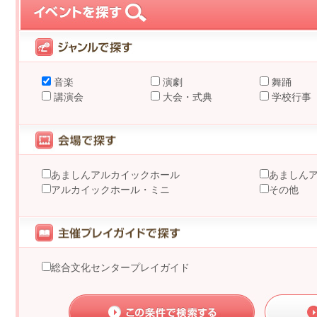
音楽
演劇
舞踊
講演会
大会・式典
学校行事
あましんアルカイックホール
あましん
アルカイックホール・ミニ
その他
総合文化センタープレイガイド