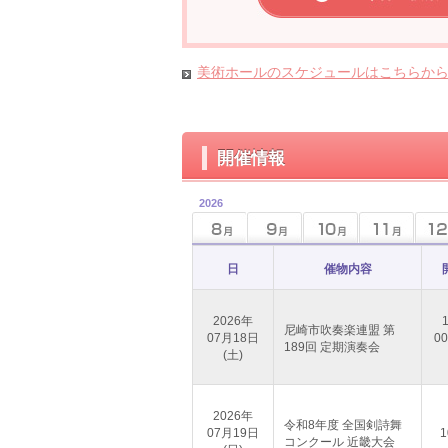
美術ホールのスケジュールはこちらか
開催情報
2026
日
催物内容
2026年
尼崎市吹奏楽連盟 第
07月18日
00
189回 定期演奏会
(土)
2026年
令和8年度 全国剣詩舞
07月19日
1
コンクール 近畿大会