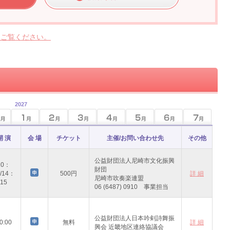
らご覧ください。
2027
開 演
会 場
チケット
主催/お問い合わせ先
その他
公益財団法人尼崎市文化振興
10：
財団
/14：
500円
詳 細
尼崎市吹奏楽連盟
15
06 (6487) 0910 事業担当
公益財団法人日本吟剣詩舞振
0:00
無料
詳 細
興会 近畿地区連絡協議会