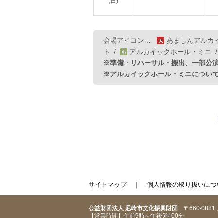
(日)
会場アイコン…
あましんアルカ
ト
/
アルカイックホール・ミニ
※準備・リハーサル・搬出、一部公
※アルカイックホール・ミニについ
｜
サイトマップ
個人情報の取り扱いにつ
公益財団法人 尼崎市文化振興財団
〒660-088
【営業時間】午前9時～午後5時00分