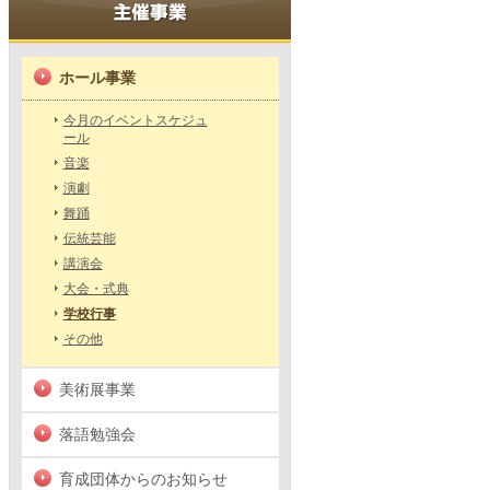
ホール事業
今月のイベントスケジュ
ール
音楽
演劇
舞踊
伝統芸能
講演会
大会・式典
学校行事
その他
美術展事業
落語勉強会
育成団体からのお知らせ