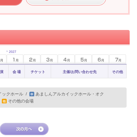
2027
 演
会 場
チケット
主催/お問い合わせ先
その他
イックホール
/
あましんアルカイックホール・オク
/
その他の会場