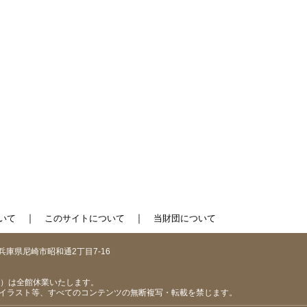
｜
｜
いて
このサイトについて
当財団について
1 兵庫県尼崎市昭和通2丁目7-16
（日）は全館休業いたします。
イラスト等、すべてのコンテンツの無断複写・転載を禁じます。