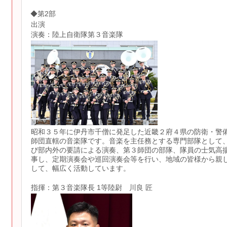
◆第2部
出演
演奏：陸上自衛隊第３音楽隊
昭和３５年に伊丹市千僧に発足した近畿２府４県の防衛・警
師団直轄の音楽隊です。音楽を主任務とする専門部隊として
び部内外の要請による演奏、第３師団の部隊、隊員の士気高
事し、定期演奏会や巡回演奏会等を行い、地域の皆様から親
して、幅広く活動しています。
指揮：第３音楽隊長 1等陸尉 川良 匠