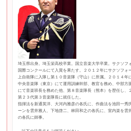
埼玉県出身。埼玉栄高校卒業。国立音楽大学卒業。サクソフ
国際コンクールにて入賞を果たす。２０１２年にサクソフォ
上自衛隊に入隊し第１０音楽隊（守山）に所属。２０１４年
中央音楽隊（東京）にて運用訓練幹部、教官を務め、中部方
にて音楽班長を務めた他、第８音楽隊長（熊本）を歴任し、
第２３代第３音楽隊長に就任した。
指揮法を新通英洋、大河内雅彦の各氏に、作曲法を池田一秀
ーンを雲井雅人、下地啓二、林田和之の各氏に、室内楽を雲
の各氏に師事。