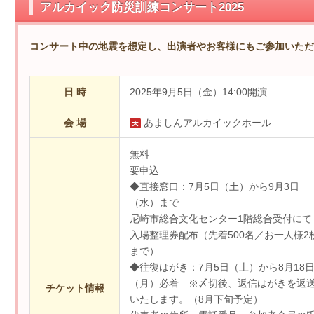
アルカイック防災訓練コンサート2025
コンサート中の地震を想定し、出演者やお客様にもご参加いただ
日 時
2025年9月5日（金）14:00開演
会 場
あましんアルカイックホール
無料
要申込
◆直接窓口：7月5日（土）から9月3日
（水）まで
尼崎市総合文化センター1階総合受付にて
入場整理券配布（先着500名／お一人様2
まで）
◆往復はがき：7月5日（土）から8月18
（月）必着 ※〆切後、返信はがきを返
チケット情報
いたします。（8月下旬予定）