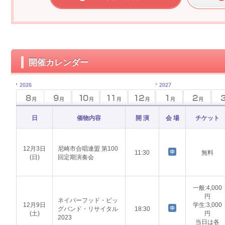
開催カレンダー
2026
2027
日
催物内容
開 演
会 場
チケット
12月3日
尼崎市合唱連盟 第100
11:30
無料
(日)
回定期演奏会
一般:4,000
円
ネイバーフッド・ビッ
12月9日
学生:3,000
グバンド・リサイタル
18:30
(土)
円
2023
当日は各