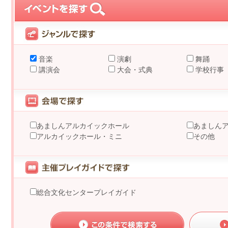
音楽
演劇
舞踊
講演会
大会・式典
学校行事
あましんアルカイックホール
あましん
アルカイックホール・ミニ
その他
総合文化センタープレイガイド