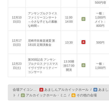
500円増
アンサンブルクライス
一般：
12月10
ファミリーコンサート
11:00
1,000円
日(日)
～小さな子どもの素敵
14:00
メイト：
な時間～
800円
12月17
尼崎市吹奏楽連盟 第
13:30
500円
日(日)
181回 定期演奏会
第30回記念 アンサン
13:30開
12月23
ブルクロス クリスマス
一般：
演/17:00
日(土)
イヴイヴチャリティー
1,000円
開演
コンサート
会場アイコン…
あましんアルカイックホール
/
あまし
ト
/
アルカイックホール・ミニ
/
その他の会場