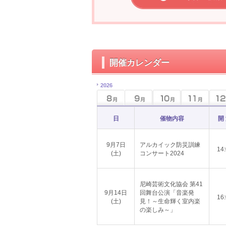
開催カレンダー
2026
日
催物内容
開
9月7日
アルカイック防災訓練
14
(土)
コンサート2024
尼崎芸術文化協会 第41
9月14日
回舞台公演「音楽発
16
(土)
見！～生命輝く室内楽
の楽しみ～」