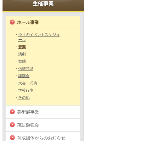
ホール事業
今月のイベントスケジュ
ール
音楽
演劇
舞踊
伝統芸能
講演会
大会・式典
学校行事
その他
美術展事業
落語勉強会
育成団体からのお知らせ