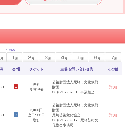
2027
 演
会 場
チケット
主催/お問い合わせ先
その他
公益財団法人尼崎市文化振興
無料
:00
財団
詳 細
要整理券
06 (6487) 0910 事業担当
公益財団法人尼崎市文化振興
3,000円
財団
:00
当日500円
尼崎芸術文化協会
詳 細
増し
06 (6487) 0806 尼崎芸術文
化協会事務局