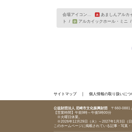
会場アイコン…
あましんアルカ
ト
/
アルカイックホール・ミニ
｜
サイトマップ
個人情報の取り扱いにつ
公益財団法人 尼崎市文化振興財団
〒660-088
【営業時間】午前9時～午後5時00分
※火曜日休業。
※2026年12月29日（火）～2027年1月3日
このホームページに掲載されている記事・写真・