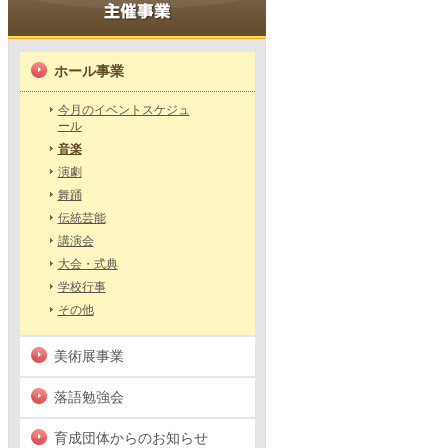
ホール事業
今月のイベントスケジュ
ール
音楽
演劇
舞踊
伝統芸能
講演会
大会・式典
学校行事
その他
美術展事業
落語勉強会
育成団体からのお知らせ