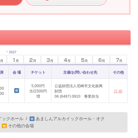
2027
 演
会 場
チケット
主催/お問い合わせ先
その他
5,000円
公益財団法人尼崎市文化振興
:00
当日500円
財団
詳 細
:00
増
06 (6487) 0910 事業担当
イックホール
/
あましんアルカイックホール・オク
/
その他の会場