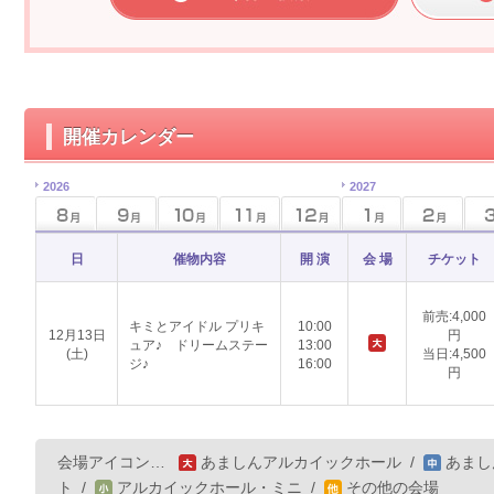
開催カレンダー
2026
2027
日
催物内容
開 演
会 場
チケット
前売:4,000
キミとアイドル プリキ
10:00
12月13日
円
ュア♪ ドリームステー
13:00
(土)
当日:4,500
ジ♪
16:00
円
会場アイコン…
あましんアルカイックホール
/
あまし
ト
/
アルカイックホール・ミニ
/
その他の会場