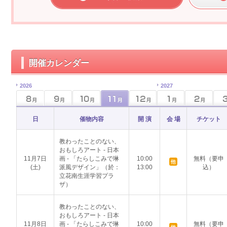
開催カレンダー
2026
2027
日
催物内容
開 演
会 場
チケット
教わったことのない、
おもしろアート - 日本
11月7日
画 - 「たらしこみで琳
10:00
無料（要申
(土)
派風デザイン」（於：
13:00
込）
立花南生涯学習プラ
ザ）
教わったことのない、
おもしろアート - 日本
11月8日
画 - 「たらしこみで琳
10:00
無料（要申