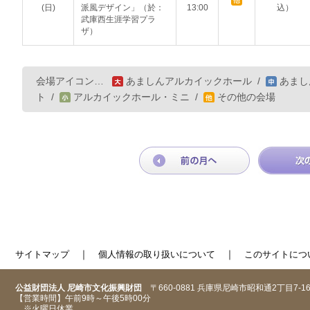
(日)
派風デザイン」（於：
13:00
込）
武庫西生涯学習プラ
ザ）
会場アイコン…
あましんアルカイックホール
/
あまし
ト
/
アルカイックホール・ミニ
/
その他の会場
｜
｜
サイトマップ
個人情報の取り扱いについて
このサイトにつ
公益財団法人 尼崎市文化振興財団
〒660-0881 兵庫県尼崎市昭和通2丁目7-1
【営業時間】午前9時～午後5時00分
※火曜日休業。