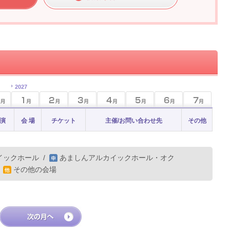
2027
 演
会 場
チケット
主催/お問い合わせ先
その他
イックホール
/
あましんアルカイックホール・オク
/
その他の会場