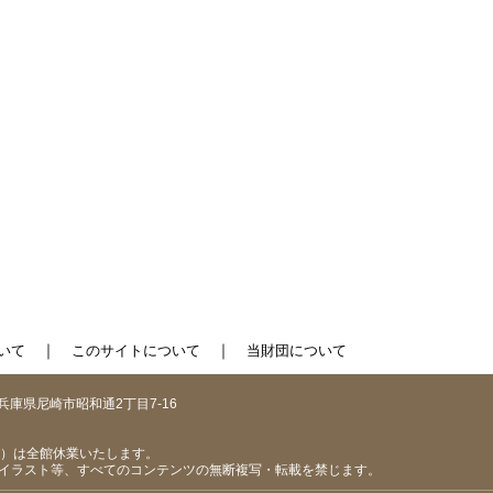
｜
｜
いて
このサイトについて
当財団について
1 兵庫県尼崎市昭和通2丁目7-16
（日）は全館休業いたします。
イラスト等、すべてのコンテンツの無断複写・転載を禁じます。