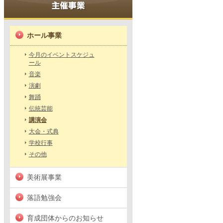
ホール事業
今月のイベントスケジュ
ール
音楽
演劇
舞踊
伝統芸能
講演会
大会・式典
学校行事
その他
美術展事業
落語勉強会
育成団体からのお知らせ