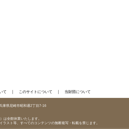
｜
｜
いて
このサイトについて
当財団について
1 兵庫県尼崎市昭和通2丁目7-16
（日）は全館休業いたします。
イラスト等、すべてのコンテンツの無断複写・転載を禁じます。