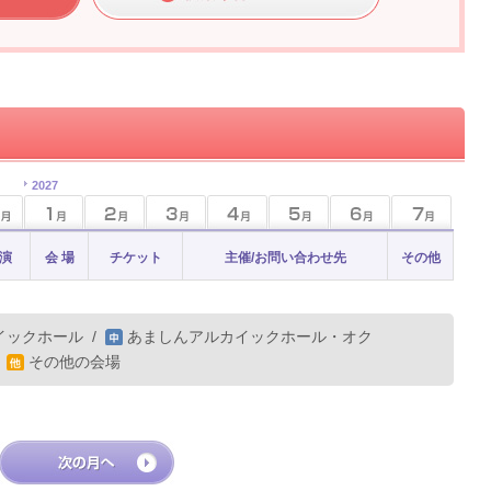
2027
 演
会 場
チケット
主催/お問い合わせ先
その他
イックホール
/
あましんアルカイックホール・オク
/
その他の会場