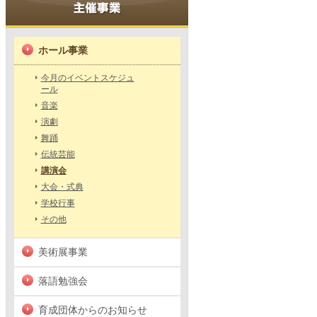
ホール事業
今月のイベントスケジュ
ール
音楽
演劇
舞踊
伝統芸能
講演会
大会・式典
学校行事
その他
美術展事業
落語勉強会
育成団体からのお知らせ