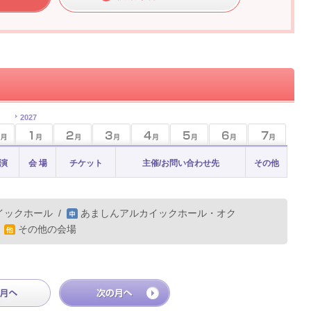
2027
 演
会 場
チケット
主催/お問い合わせ先
その他
イックホール
/
あましんアルカイックホール・オク
/
その他の会場