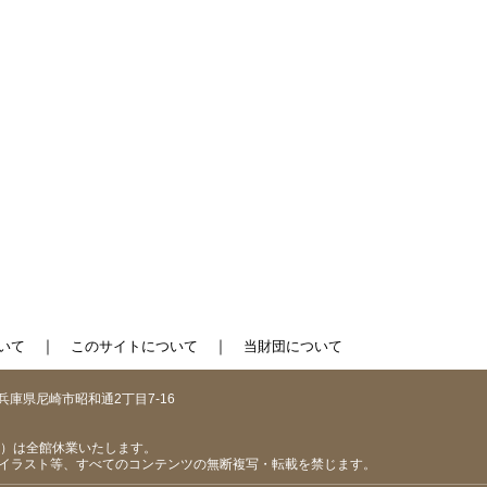
｜
｜
いて
このサイトについて
当財団について
1 兵庫県尼崎市昭和通2丁目7-16
（日）は全館休業いたします。
イラスト等、すべてのコンテンツの無断複写・転載を禁じます。