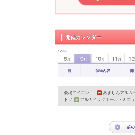
開催カレンダー
2026
日
催物内容
開
会場アイコン…
あましんアルカ
ト
/
アルカイックホール・ミニ