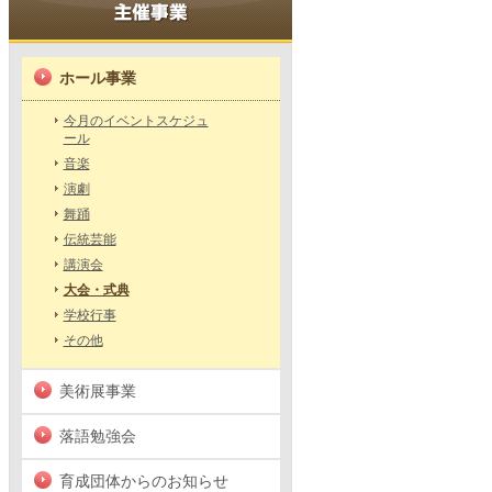
ホール事業
今月のイベントスケジュ
ール
音楽
演劇
舞踊
伝統芸能
講演会
大会・式典
学校行事
その他
美術展事業
落語勉強会
育成団体からのお知らせ