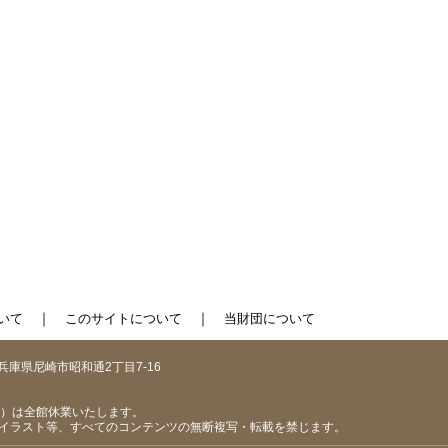
｜
｜
いて
このサイトについて
当財団について
1 兵庫県尼崎市昭和通2丁目7-16
（日）は全館休業いたします。
イラスト等、すべてのコンテンツの無断複写・転載を禁じます。