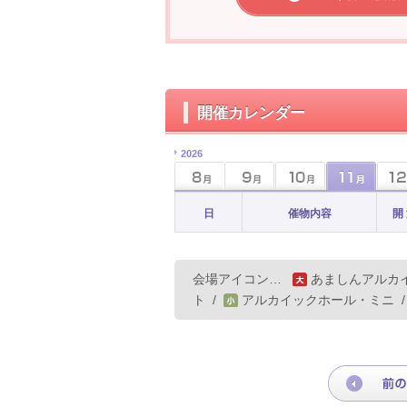
開催カレンダー
2026
日
催物内容
開
会場アイコン…
あましんアルカ
ト
/
アルカイックホール・ミニ