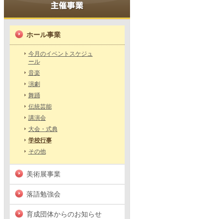
ホール事業
今月のイベントスケジュ
ール
音楽
演劇
舞踊
伝統芸能
講演会
大会・式典
学校行事
その他
美術展事業
落語勉強会
育成団体からのお知らせ