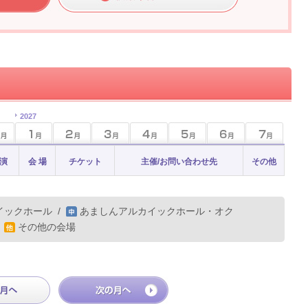
2027
 演
会 場
チケット
主催/お問い合わせ先
その他
イックホール
/
あましんアルカイックホール・オク
/
その他の会場