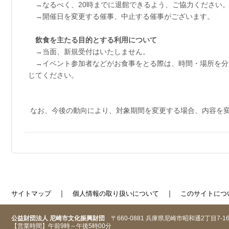
→なるべく、20時までに退館できるよう、ご協力ください
→開催日を変更する催事、中止する催事がございます。
飲食を主たる目的とする利用について
→当面、新規受付はいたしません。
→イベント参加者などがお食事をとる際は、時間・場所を分
じてください。
なお、今後の動向により、対象期間を変更する場合、内容を
｜
｜
サイトマップ
個人情報の取り扱いについて
このサイトにつ
公益財団法人 尼崎市文化振興財団
〒660-0881 兵庫県尼崎市昭和通2丁目7-1
【営業時間】午前9時～午後5時00分