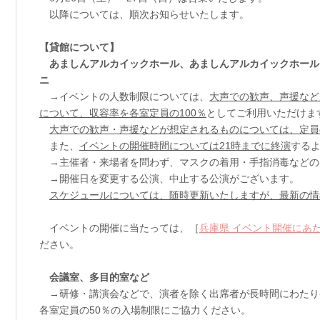
以降については、順次お知らせいたします。
【貸館について】
あましんアルカイックホール、あましんアルカイックホール
ニ
→イベントの人数制限については、
大声での歓声、声援など
について、収容率を各室定員の100％
としてご利用いただけま
大声での歓声・声援などが想定されるものについては、定員
また、
イベントの開催時間については21時までに終演
する
→主催者・来場者を問わず、マスクの着用・手指消毒などの
→開催日を変更する公演、中止する公演がございます。
スケジュールについては、随時更新いたしますが、最新の情
イベントの開催に当たっては、［
兵庫県 イベント開催にあ
ださい。
会議室、多目的室など
→研修・講演会などで、演者を除く出席者が長時間にわたり
各室定員の50％の入場制限にご協力ください。