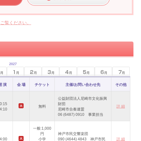
らご覧ください。
2027
開 演
会 場
チケット
主催/お問い合わせ先
その他
公益財団法人尼崎市文化振興
0:15
財団
無料
詳 細
4:10
尼崎市合奏連盟
06 (6487) 0910 事業担当
一般:1,000
円
神戸市民交響楽団
4:00
小学
090 (4644) 4843 神戸市民
詳 細