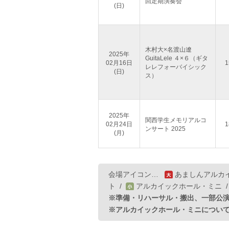
回定期演奏会
(日)
木村大×名渡山遼
2025年
GuitaLele ４×６（ギタ
02月16日
1
レレフォーバイシック
(日)
ス）
2025年
関西学生メモリアルコ
02月24日
1
ンサート 2025
(月)
会場アイコン…
あましんアルカ
ト
/
アルカイックホール・ミニ
※準備・リハーサル・搬出、一部公
※アルカイックホール・ミニについ