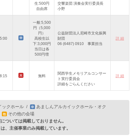
生:500円
交響楽団 演奏会実行委員長
自由席
小野
一般:5,500
円（5,000
円）
公益財団法人尼崎市文化振興
5:00
高校生以
財団
詳 細
下:3,000円
06 (6487) 0910 事業担当
当日は各
500円増
関西学生メモリアルコンサー
8:15
無料
詳 細
ト実行委員会
詳細をごらんください
イックホール
/
あましんアルカイックホール・オク
/
その他の会場
演については掲載しておりません。
ては、主催事業のみ掲載しています。