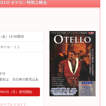
LLO オテロ」特別上映会
（金）14:00開演
クホール・ミニ
不可
場合は、当日券の販売はあ
4/04/15（月）
発売開始
タープレイガイド