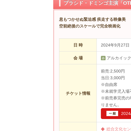
プラシド・ドミンゴ主演「OTE
息もつかせぬ緊迫感 疾走する映像美
空前絶後のスケールで完全映画化
日 時
2024年9月27日
会 場
アルカイッ
前売:2,500円
当日:3,000円
※自由席
※未就学児入場
チケット情報
※前売券完売の
りません。
202
総合文化セン