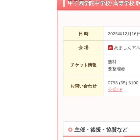
甲子園学院中学校･高等学校 吹
日 時
2025年12月16
会 場
あましんア
無料
チケット情報
要整理券
0798 (65) 61
お問い合わせ
公式HP
主催・後援・協賛など