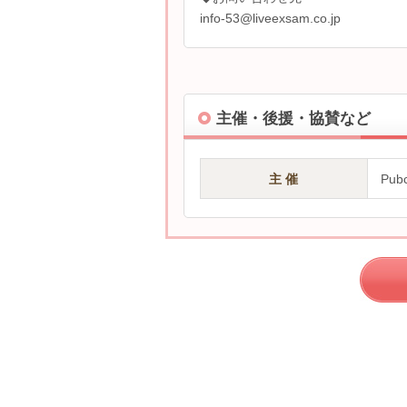
info-53@liveexsam.co.jp
主催・後援・協賛など
主 催
Pu