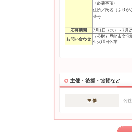
〈必要事項〉
住所／氏名（ふりが
番号
応募期間
7月1日（水）～7月
（公財）尼崎市文化振興
お問い合わせ
※火曜日休業
主催・後援・協賛など
主 催
公益