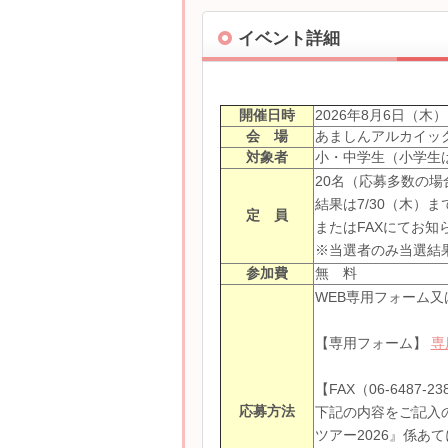
イベント詳細
開催日時
2026年8月6日（木） 
会 場
あましんアルカイッ
対象者
小・中学生（小学生
20名（応募多数の場
結果は7/30（木）までにメー
定 員
またはFAXにてお知
※当選者のみ当選結
参加費
無 料
WEB専用フォーム又
【専用フォーム】
専
【FAX（06-6487-2
応募方法
下記の内容をご記入
ツアー2026』係あ