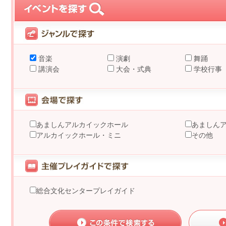
音楽
演劇
舞踊
講演会
大会・式典
学校行事
あましんアルカイックホール
あましん
アルカイックホール・ミニ
その他
総合文化センタープレイガイド