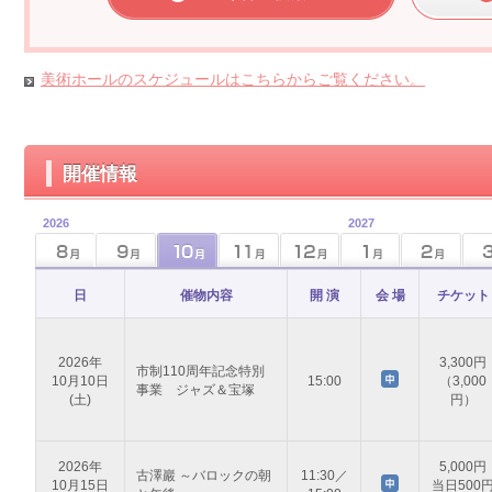
美術ホールのスケジュールはこちらからご覧ください。
開催情報
2026
2027
日
催物内容
開 演
会 場
チケット
2026年
3,300円
市制110周年記念特別
10月10日
15:00
（3,000
事業 ジャズ＆宝塚
(土)
円）
2026年
5,000円
古澤巖 ～バロックの朝
11:30／
10月15日
当日500