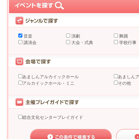
音楽
演劇
舞踊
講演会
大会・式典
学校行事
あましんアルカイックホール
あましん
アルカイックホール・ミニ
その他
総合文化センタープレイガイド