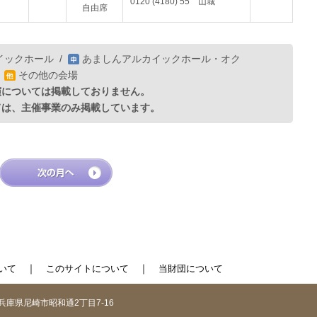
0120 (4180) 55 山城
自由席
イックホール
/
あましんアルカイックホール・オク
/
その他の会場
演については掲載しておりません。
ては、主催事業のみ掲載しています。
｜
｜
いて
このサイトについて
当財団について
1 兵庫県尼崎市昭和通2丁目7-16