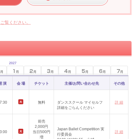
らご覧ください。
2027
開 演
会 場
チケット
主催/お問い合わせ先
その他
7:30
無料
ダンススクール マイセルフ
詳 細
詳細をごらんください
前売
2,000円
Japan Ballet Competition 実
3:00
当日500円
詳 細
行委員会
増