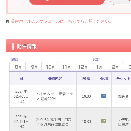
美術ホールのスケジュールはこちらからご覧ください。
開催情報
2026
2027
日
催物内容
開 演
会 場
チケット
2024年
ベトナム テト 新春フェ
02月03日
10:30
関係者
ス 尼崎2024
(土)
2024年
第278回 桂米朝一門に
1,500円
02月21日
18:30
よる 尼崎落語勉強会
自由席
(水)