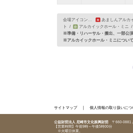
会場アイコン…
あましんアルカ
ト
/
アルカイックホール・ミニ
※準備・リハーサル・搬出、一部公
※アルカイックホール・ミニについ
｜
サイトマップ
個人情報の取り扱いにつ
公益財団法人 尼崎市文化振興財団
〒660-088
【営業時間】午前9時～午後5時00分
※火曜日休業。