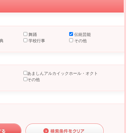
舞踊
伝統芸能
典
学校行事
その他
あましんアルカイックホール・オクト
その他