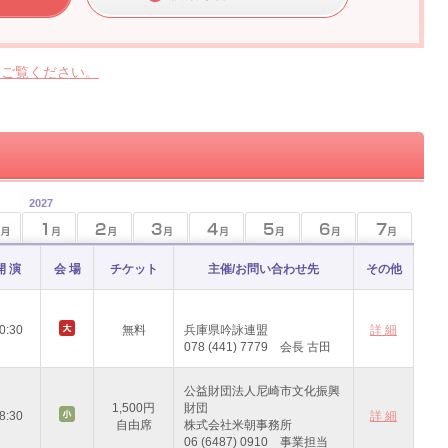
らご覧ください。
2027
開 演
会 場
チケット
主催/お問い合わせ先
その他
0:30
無料
兵庫県吟詠連盟
詳 細
078 (441) 7779 会長 古田
公益財団法人尼崎市文化振興
1,500円
財団
8:30
詳 細
自由席
株式会社米朝事務所
06 (6487) 0910 事業担当