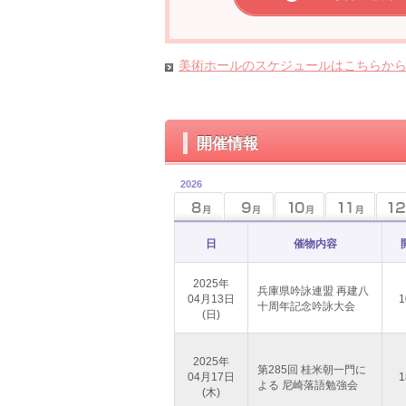
美術ホールのスケジュールはこちらか
開催情報
2026
日
催物内容
2025年
兵庫県吟詠連盟 再建八
04月13日
1
十周年記念吟詠大会
(日)
2025年
第285回 桂米朝一門に
04月17日
1
よる 尼崎落語勉強会
(木)