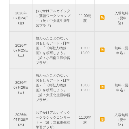
おでかけアルカイック
2026年
入場無料
～落語ワークショップ
11:00開
07月24日
（要申
～（於：中央北生涯学
演
(金)
込）
習プラザ）
教わったことのない、
おもしろアート - 日本
2026年
画 - 「《鳥獣人物戯
10:00
無料（要
07月25日
画》を模写しよう」
13:00
申込）
(土)
（於：小田南生涯学習
プラザ）
教わったことのない、
おもしろアート - 日本
2026年
画 - 「《鳥獣人物戯
10:00
無料（要
07月26日
画》を模写しよう」
13:00
申込）
(日)
（於：大庄北生涯学習
プラザ）
おでかけアルカイック
2026年
入場無料
～クラシックコンサー
11:00開
07月30日
（要申
ト～（於：立花南生涯
演
(木)
込）
学習プラザ）