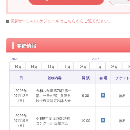
美術ホールのスケジュールはこちらからご覧ください。
開催情報
2026
2027
日
催物内容
開 演
会 場
チケット
2026年
令和八年度第76回第一
07月12日
部（一般の部）兵庫県
9:30
無料
(日)
吟士権者決定吟詠大会
2026年
令和8年度 全国剣詩舞
07月19日
10:00
無料
コンクール 近畿大会
(日)