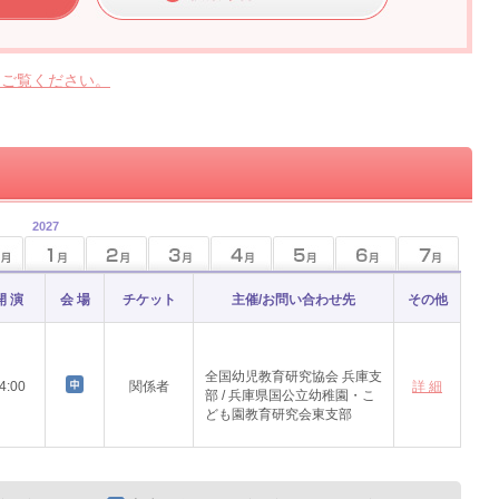
らご覧ください。
2027
開 演
会 場
チケット
主催/お問い合わせ先
その他
全国幼児教育研究協会 兵庫支
4:00
関係者
詳 細
部 / 兵庫県国公立幼稚園・こ
ども園教育研究会東支部