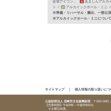
会場アイコン…
あましんアルカ
ト
/
アルカイックホール・ミニ
※準備・リハーサル・搬出、一部公
※アルカイックホール・ミニについ
｜
サイトマップ
個人情報の取り扱いにつ
公益財団法人 尼崎市文化振興財団
〒660-088
【営業時間】午前9時～午後5時00分
※火曜日休業。