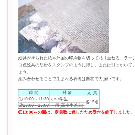
絵具が塗られた紙や外国の印刷物を切って貼り重ねるコラー
白色絵具の胡粉をスタンプのように押し、または引っかいて
ょう。
組み合わせることで生まれる表現は自在で力強いです。
時 間
対 象
定 員
①10:00～11:30
小中学生
各15名
②13:00～15:00
一般(高校生以上)
②13:00～の回は、定員数に達したため受付を終了しました。（