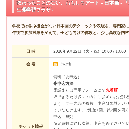
教わったことのない、おもしろアート - 日本画 -
生涯学習プラザ）
学校では学ぶ機会がない日本画のテクニックや表現を、専門家に
午後で参加対象を変えて、子ども向けの体験と、少し高度な内容
日 時
2026年9月22日（火・祝）10:00 / 13:00
会 場
その他
無料（要申込）
◆申込方法
電話または専用フォームにて
先着順
※できるだけ多くの方にご参加いただけ
よう、同一内容の複数回申込は無効とさ
ていただきます。(例)第1回、第2回を両
申込→無効
※定員数に達し次第、申込を終了させて
チケット情報