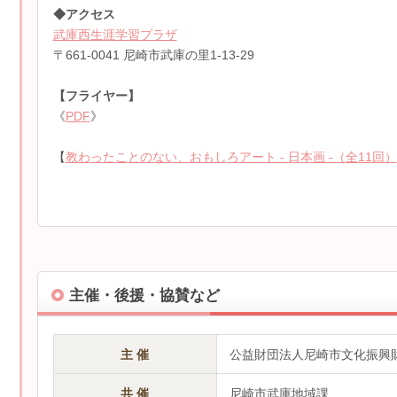
◆アクセス
武庫西生涯学習プラザ
〒661-0041 尼崎市武庫の里1-13-29
【フライヤー】
《
PDF
》
【
教わったことのない、おもしろアート - 日本画 -（全11回）
主催・後援・協賛など
主 催
公益財団法人尼崎市文化振興
共 催
尼崎市武庫地域課