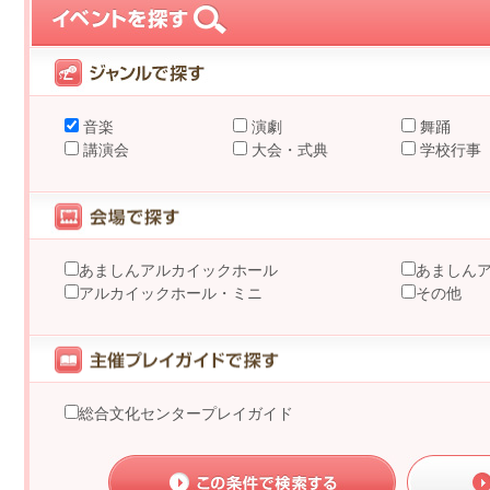
音楽
演劇
舞踊
講演会
大会・式典
学校行事
あましんアルカイックホール
あましん
アルカイックホール・ミニ
その他
総合文化センタープレイガイド