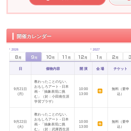
開催カレンダー
2026
2027
日
催物内容
開 演
会 場
チケット
教わったことのない、
おもしろアート - 日本
9月21日
10:00
無料（要申
画 - 「抽象表現に挑
(月)
13:00
込）
む」（於：小田南生涯
学習プラザ）
教わったことのない、
おもしろアート - 日本
9月22日
10:00
無料（要申
画 - 「抽象表現に挑
(火)
13:00
込）
む」（於：武庫西生涯