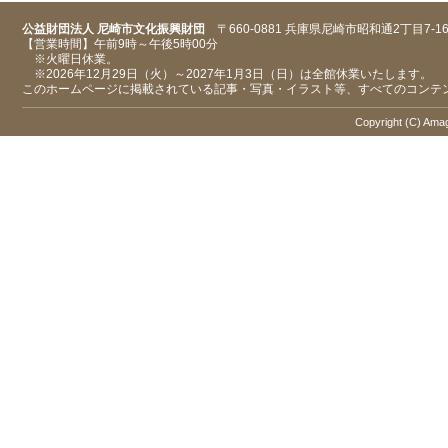
公益財団法人 尼崎市文化振興財団
〒660-0881 兵庫県尼崎市昭和通2丁目7-1
【営業時間】午前9時～午後5時00分
※火曜日休業。
※2026年12月29日（火）～2027年1月3日（日）は全館休業いたします。
このホームページに掲載されている記事・写真・イラスト等、すべてのコンテ
Copyright (C) Amaga