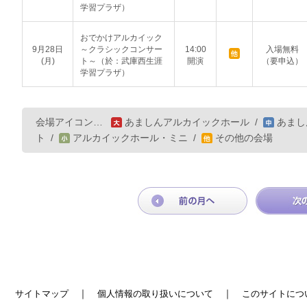
学習プラザ）
おでかけアルカイック
9月28日
～クラシックコンサー
14:00
入場無料
(月)
ト～（於：武庫西生涯
開演
（要申込）
学習プラザ）
会場アイコン…
あましんアルカイックホール
/
あまし
ト
/
アルカイックホール・ミニ
/
その他の会場
｜
｜
サイトマップ
個人情報の取り扱いについて
このサイトにつ