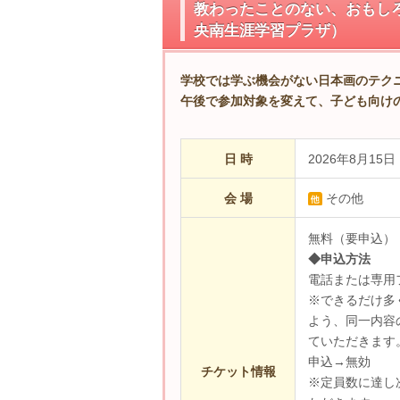
教わったことのない、おもしろア
央南生涯学習プラザ）
学校では学ぶ機会がない日本画のテク
午後で参加対象を変えて、子ども向け
日 時
2026年8月15日（
会 場
その他
無料（要申込）
◆申込方法
電話または専用
※できるだけ多
よう、同一内容
ていただきます。
申込→無効
チケット情報
※定員数に達し