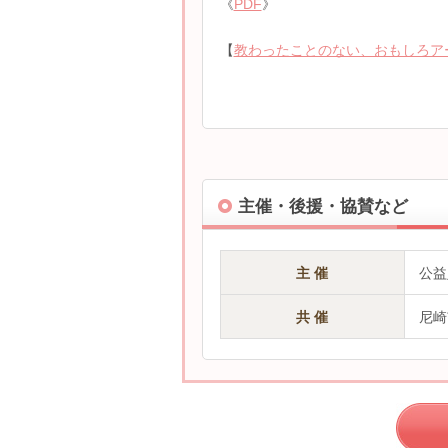
《
PDF
》
【
教わったことのない、おもしろアート
主催・後援・協賛など
主 催
公益
共 催
尼崎