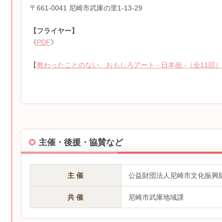
〒661-0041 尼崎市武庫の里1-13-29
【フライヤー】
《
PDF
》
【
教わったことのない、おもしろアート - 日本画 -（全11回）
主催・後援・協賛など
主 催
公益財団法人尼崎市文化振興
共 催
尼崎市武庫地域課