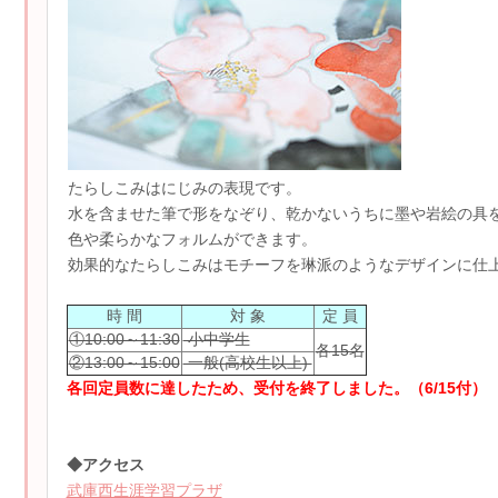
たらしこみはにじみの表現です。
水を含ませた筆で形をなぞり、乾かないうちに墨や岩絵の具
色や柔らかなフォルムができます。
効果的なたらしこみはモチーフを琳派のようなデザインに仕
時 間
対 象
定 員
①10:00～11:30
小中学生
各15名
②13:00～15:00
一般(高校生以上)
各回定員数に達したため、受付を終了しました。（6/15付）
◆アクセス
武庫西生涯学習プラザ