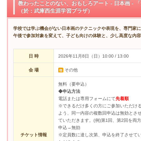
教わったことのない、おもしろアート - 日本画 -
（於：武庫西生涯学習プラザ）
学校では学ぶ機会がない日本画のテクニックや表現を、専門家に
午後で参加対象を変えて、子ども向けの体験と、少し高度な内容
日 時
2026年11月8日（日）10:00 / 13:00
会 場
その他
無料（要申込）
◆申込方法
電話または専用フォームにて
先着順
※できるだけ多くの方にご参加いただけ
よう、同一内容の複数回申込は無効とさ
ていただきます。(例)第1回、第2回を両
申込→無効
チケット情報
※定員数に達し次第、申込を終了させて