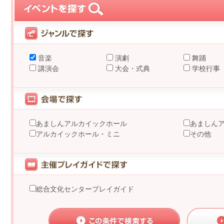
音楽
演劇
舞踊
講演会
大会・式典
学校行事
あましんアルカイックホール
あましん
アルカイックホール・ミニ
その他
総合文化センタープレイガイド