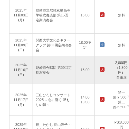
2025年
尼崎市立尼崎双星高等
11月03日
学校吹奏楽部 第15回
16:00
無料
(月)
定期演奏会
2025年
関西大学文化会ギター
18:00予
11月09日
クラブ 第63回定期演奏
無料
定
(日)
会
2,000円
2025年
尼崎市合唱団 第59回定
（1,800
11月16日
15:00
期演奏会
円）
(日)
自由席
第一
2025年
三山ひろしコンサート
14:00
部:7,500
11月17日
2025 ～心に響く 温も
18:00
第二
(月)
りの唄～
部:6,500
PS:8,000
2025年
細川たかし 長山洋子 ～
円