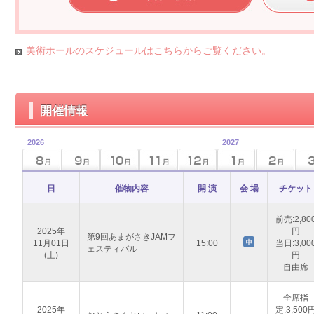
美術ホールのスケジュールはこちらからご覧ください。
開催情報
2026
2027
日
催物内容
開 演
会 場
チケット
前売:2,80
2025年
円
第9回あまがさきJAMフ
11月01日
15:00
当日:3,00
ェスティバル
(土)
円
自由席
全席指
2025年
定:3,500