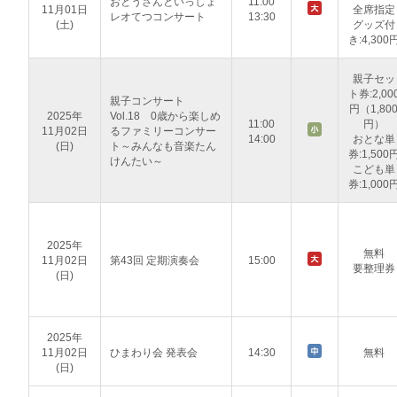
おとうさんといっしょ
11:00
11月01日
全席指定
レオてつコンサート
13:30
(土)
グッズ付
き:4,300
親子セッ
ト券:2,00
親子コンサート
円（1,80
2025年
Vol.18 0歳から楽しめ
11:00
円）
11月02日
るファミリーコンサー
14:00
おとな単
(日)
ト～みんなも音楽たん
券:1,500
けんたい～
こども単
券:1,000
2025年
無料
11月02日
第43回 定期演奏会
15:00
要整理券
(日)
2025年
11月02日
ひまわり会 発表会
14:30
無料
(日)