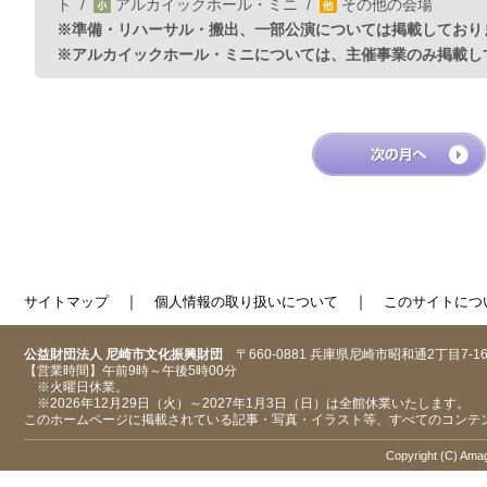
ト
/
アルカイックホール・ミニ
/
その他の会場
※準備・リハーサル・搬出、一部公演については掲載しており
※アルカイックホール・ミニについては、主催事業のみ掲載し
｜
｜
サイトマップ
個人情報の取り扱いについて
このサイトにつ
公益財団法人 尼崎市文化振興財団
〒660-0881 兵庫県尼崎市昭和通2丁目7-1
【営業時間】午前9時～午後5時00分
※火曜日休業。
※2026年12月29日（火）～2027年1月3日（日）は全館休業いたします。
このホームページに掲載されている記事・写真・イラスト等、すべてのコンテ
Copyright (C) Amaga